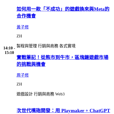
如何用一款「不成功」的遊戲換來與Meta的
合作機會
黃子修
ZH
製程與管理
行銷與商務
各式實境
14:10 -
15:10
實戰筆記！從熊市到牛市，區塊鏈遊戲市場
的挑戰與機會
周子修
ZH
遊戲設計
行銷與商務
Web3
次世代嘴砲開發：用 Playmaker + ChatGPT