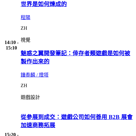
世界是如何煉成的
程陽
ZH
視覺
14:10 -
15:10
魅惑之翼開發筆記：倖存者類遊戲是如何被
製作出來的
鐘泰麟 / 燈塔
ZH
遊戲設計
從參展到成交：遊戲公司如何善用 B2B 展會
加速商務拓展
15:20 -