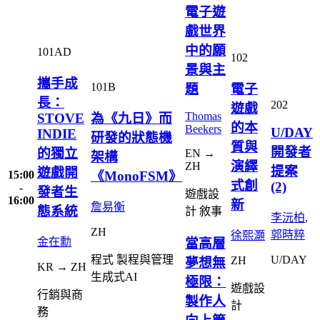
電子遊
戲世界
中的願
101AD
102
景與主
攜手成
101B
題
電子
長：
202
遊戲
Thomas
STOVE
為《九日》而
的本
Beekers
U/DAY
INDIE
研發的狀態機
質與
開發者
的獨立
EN →
架構
演繹
ZH
提案
遊戲開
《MonoFSM》
15:00
式創
(2)
-
發者生
遊戲設
16:00
新
詹易衡
態系統
計
敘事
李沅柏
,
ZH
郭時粹
徐熙灝
當高層
金在勳
程式
製程與管理
U/DAY
ZH
夢想無
KR → ZH
生成式AI
極限：
遊戲設
行銷與商
製作人
計
務