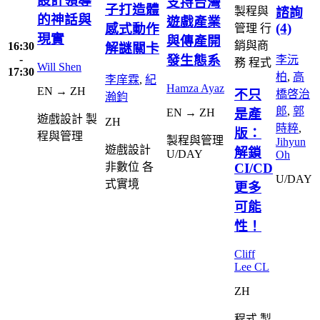
設計領導
支持台灣
子打造體
製程與
諮詢
的神話與
遊戲產業
(4)
感式動作
管理
行
現實
與傳產開
銷與商
16:30
解謎關卡
-
發生態系
李沅
務
程式
Will Shen
17:30
柏
,
高
李庠霖
,
紀
Hamza Ayaz
EN → ZH
不只
橋啓治
瀚鈞
郎
,
郭
是產
EN → ZH
遊戲設計
製
ZH
時粹
,
版：
程與管理
製程與管理
Jihyun
遊戲設計
解鎖
U/DAY
Oh
CI/CD
非數位
各
U/DAY
式實境
更多
可能
性！
Cliff
Lee CL
ZH
程式
製