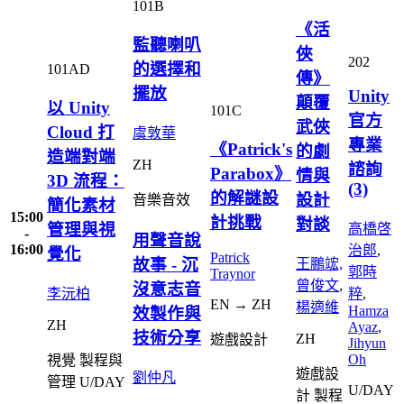
101B
《活
監聽喇叭
俠
202
的選擇和
101AD
傳》
擺放
Unity
顛覆
以 Unity
101C
官方
武俠
Cloud 打
虞敦華
專業
《Patrick's
的劇
造端對端
ZH
諮詢
Parabox》
情與
3D 流程：
(3)
的解謎設
設計
音樂音效
簡化素材
15:00
計挑戰
對談
管理與視
高橋啓
-
用聲音說
16:00
治郎
,
覺化
Patrick
故事 - 沉
王鵬竤,
郭時
Traynor
曾俊文
,
沒意志音
李沅柏
粹
,
EN → ZH
楊適維
Hamza
效製作與
ZH
Ayaz
,
技術分享
ZH
遊戲設計
Jihyun
Oh
視覺
製程與
遊戲設
劉仲凡
管理
U/DAY
U/DAY
計
製程