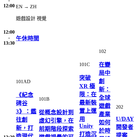
-
12:00
EN → ZH
遊戲設計
視覺
12:00
-
午休時間
13:30
102
在變
101C
局中
突破
創
101AD
XR 極
新：
限：在
《紀念
全球
101B
最新裝
碑谷
遊戲
202
置上運
3》：鑑
從概念設計到
產業
U/DAY
用
往創
虛幻引擎，在
如何
Unity
開發者
新，打
前期階段探索
於時
打造沉
提案
造現代