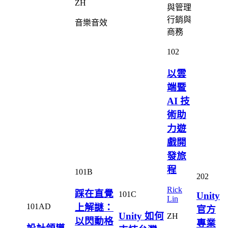
ZH
與管理
行銷與
音樂音效
商務
102
以雲
端暨
AI 技
術助
力遊
戲開
發旅
程
101B
202
Rick
踩在直覺
101C
Unity
Lin
101AD
上解謎：
官方
Unity 如何
ZH
以閃動格
專業