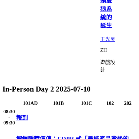
類隻
狼系
統的
誕生
王光昊
ZH
遊戲設
計
In-Person Day 2
2025-07-10
101AD
101B
101C
102
202
08:30
-
報到
09:30
解鎖隱藏價值：CDPR 式「最終產品背後的