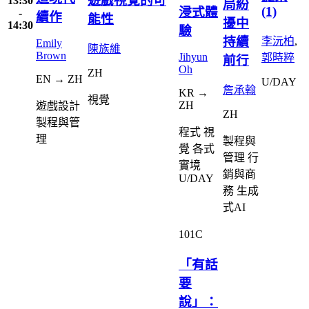
遊戲視覺的可
13:30
局紛
(1)
浸式體
-
續作
能性
擾中
14:30
驗
持續
李沅柏
,
Emily
陳族維
Brown
Jihyun
郭時粹
前行
Oh
ZH
EN → ZH
U/DAY
詹承翰
KR →
視覺
ZH
遊戲設計
ZH
製程與管
程式
視
理
製程與
覺
各式
管理
行
實境
銷與商
U/DAY
務
生成
式AI
101C
「有話
要
說」：