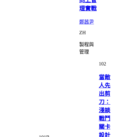
向上管
理實戰
鄭茜尹
ZH
製程與
管理
102
當敵
人先
出剪
刀：
淺談
戰鬥
關卡
設計