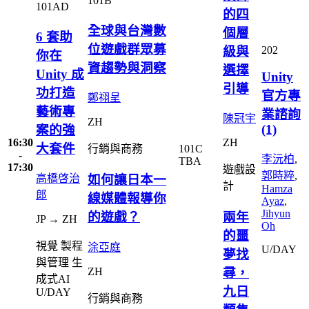
101B
101AD
的四
全球與台灣數
個層
6 套助
位遊戲群眾募
級與
202
你在
資趨勢與洞察
選擇
Unity 成
Unity
引導
功打造
官方專
鄭祤呈
藝術專
業諮詢
陳冠宇
ZH
(1)
案的強
16:30
ZH
大套件
101C
行銷與商務
-
李沅柏
,
TBA
17:30
遊戲設
郭時粹
,
如何讓日本一
高橋啓治
計
Hamza
郎
線媒體報導你
Ayaz
,
Jihyun
的遊戲？
兩年
JP → ZH
Oh
的噩
視覺
製程
涂亞庭
U/DAY
夢找
與管理
生
ZH
尋，
成式AI
九日
U/DAY
行銷與商務