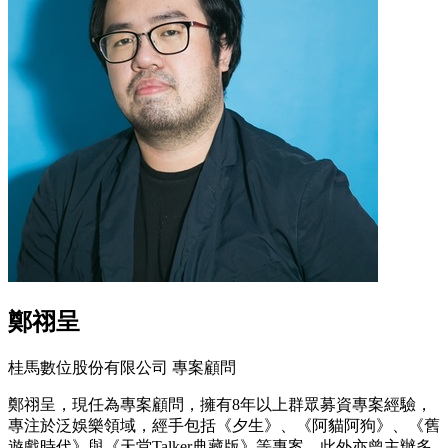
鄭祤呈
桂馬數位股份有限公司 專案顧問
鄭祤呈，現任為專案顧問，擁有8年以上群眾募資專案經驗，
專注於泛娛樂領域，經手包括《夕生》、《阿貓阿狗》、《舊
遊戲時代》與《天堂Talker典藏版》等專案。此外亦曾主辦多