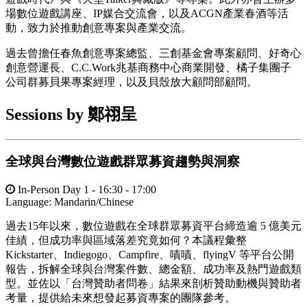
場數位遊戲講座、IP媒合交流會，以及ACGN產業春酒等活
動，致力於推動創意專案與產業交流。
過去曾擔任春魚創意專案總監、三創基金會專案顧問、好奇心
創意營運長、C.C.Work兆基商務中心商業開發、橘子集團子
公司群募貝果專案經理，以及貝殼放大顧問部顧問。
Sessions by 鄭祤呈
全球與台灣數位遊戲群眾募資趨勢與洞察
In-Person Day 1 - 16:30 - 17:00
Language:
Mandarin/Chinese
過去15年以來，數位遊戲在全球群眾募資平台締造逾 5 億美元
佳績，但成功率與區域落差究竟如何？本議程彙整
Kickstarter、Indiegogo、Campfire、嘖嘖、flyingV 等平台公開
報告，拆解全球與台灣案件數、總金額、成功率及熱門遊戲類
型。並佐以「台灣贊助者問卷」結果來剖析贊助動機與贊助者
考量，提供給未來想發起募資專案的團隊參考。