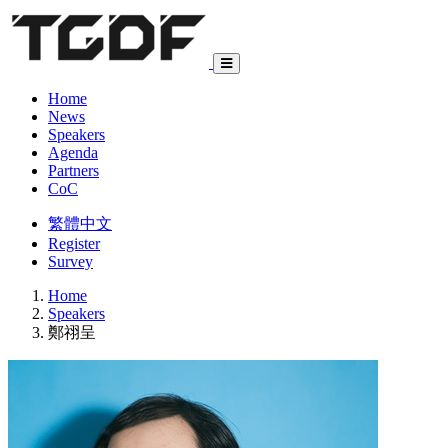
Home
News
Speakers
Agenda
Partners
CoC
繁體中文
Register
Survey
Home
Speakers
鄭祤呈