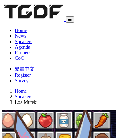
Home
News
Speakers
Agenda
Partners
CoC
繁體中文
Register
Survey
Home
Speakers
Los-Muteki