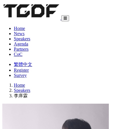
Home
News
Speakers
Agenda
Partners
CoC
繁體中文
Register
Survey
Home
Speakers
李庠霖