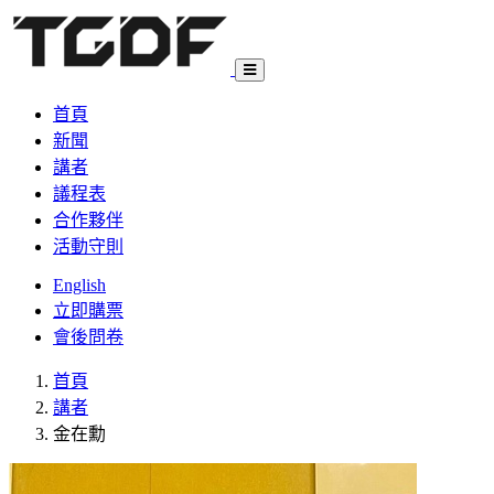
首頁
新聞
講者
議程表
合作夥伴
活動守則
English
立即購票
會後問卷
首頁
講者
金在勳