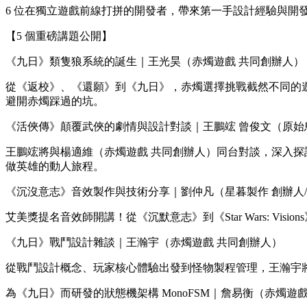
6 位在獨立遊戲前線打拼的開發者，帶來第一手設計經驗與開
【5 個重磅講題公開】
《九日》類隻狼系統的誕生｜王光昊（赤燭遊戲 共同創辦人）
從《返校》、《還願》到《九日》，赤燭選擇挑戰截然不同的
避開赤燭踩過的坑。
《活俠傳》顛覆武俠的劇情與設計對談｜王鵬竤 曾俊文（原始
王鵬竤將與楊適維（赤燭遊戲 共同創辦人）同台對談，深入
做英雄的動人旅程。
《沉沒意志》音效製作與技術分享｜劉仲凡（星暮製作 創辦人/Audi
艾美獎提名音效師開講！從《沉默意志》到《Star Wars: 
《九日》戰鬥設計雜談｜王瀚宇（赤燭遊戲 共同創辦人）
從戰鬥設計概念、玩家核心體驗出發到怪物製程管理，王瀚宇
為《九日》而研發的狀態機架構 MonoFSM｜詹易衡（赤燭遊