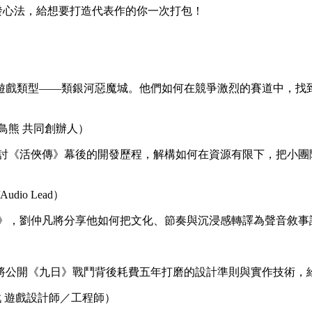
發心法，給想要打造代表作的你一次打包！
遊戲類型——類銀河惡魔城。他們如何在競爭激烈的賽道中，找
鳥熊 共同創辦人）
探討《活俠傳》幕後的開發歷程，解構如何在資源有限下，把小團
o Lead）
Visions》，劉仲凡將分享他如何把文化、節奏與沉浸感轉譯為聲
將公開《九日》戰鬥背後耗費五年打磨的設計準則與實作技術，
戲 遊戲設計師／工程師）