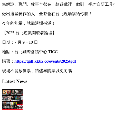
當解謎、戰鬥、敘事全都在一款遊戲裡，做到一半才自研工具打通開
做出這些神作的人，全都會在台北現場講給你聽！
今年的能量，就靠這場補滿！
【2025 台北遊戲開發者論壇】
日期：7 月 9 – 10 日
地點：台北國際會議中心 TICC
購票：
https://tgdf.kktix.cc/events/2025tgdf
現場不開放售票，請儘早購票以免向隅
Latest News