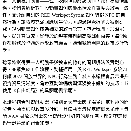
第一人稱視角動畫——每一次眼神與肢體動作，都在為劇情服
務。我們會解析數千段動畫如何層疊出情感真實度與敘事一致
性，並介紹自研的 RED Workspot System 如何編排 NPC 的自
然行為，讓夜城充滿回應與生命力。透過視覺拆解與案例研
究，說明動畫如何成為獨立的敘事語言，塑造氛圍、加深沉
浸、提升真實感。從靜謐的親密時刻到高潮戲劇衝突，每個動
作都服務於整體的電影敘事願景，體現我們團隊的敘事設計哲
學。
聽眾將獲得第一人稱動畫與敘事的特有的問題解法與實戰心
得，並聚焦於工作流程、動捕運用，與 RED Workspot 系統如
何讓 2077 開放世界的 NPC 行為生動自然。本議程會展示提升
視覺資訊清晰度、角色互動流暢度與沉浸敘事設計的技巧，並
使用《自由幻局》的具體範例示範。
本議程適合對遊戲動畫（特別是大型電影式場景）感興趣的開
發者、動畫師與敘事設計師，具備動畫流程基礎概念尤佳。無
論 AAA 團隊或對電影化遊戲設計好奇的創作者，都能帶走經
過實戰驗證的寶貴知識。