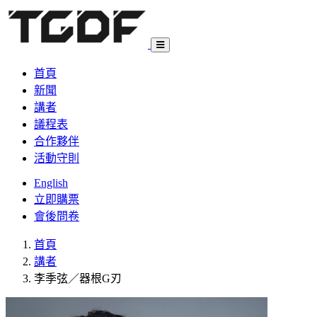
首頁
新聞
講者
議程表
合作夥伴
活動守則
English
立即購票
會後問卷
首頁
講者
李季弦／器根G刃