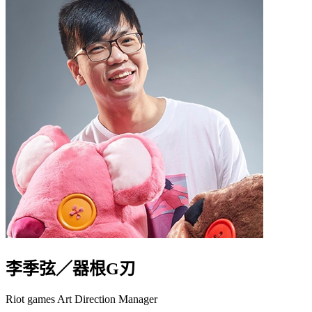
李季弦／器根G刃
Riot games Art Direction Manager