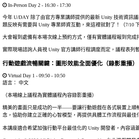
In-Person Day 2 - 16:30 - 17:30
今年 U/DAY 除了由官方專業講師提供的最新 Unity 技術資訊議程
題反映有需要與 Unity 專業師資互動，來這裡就對了！（7/10
大會報到處備有本場次線上預約方式，僅有實體議程報到完成
實際現場諮詢人員視 Unity 官方講師行程調度而定，議程表列
行動遊戲流暢關鍵：圖形效能全面優化（錄影重播）
Virtual Day 1 - 09:50 - 10:50
語言：
中文
（本場線上議程為實體議程內容錄影重播）
精美的畫面只是成功的一半——要讓行動遊戲在各式裝置上順暢運行才
念，協助你建立正確的心智模型，再提供具體工作流程與最佳
本講座適合希望加強行動平台最佳化的 Unity 開發者，內