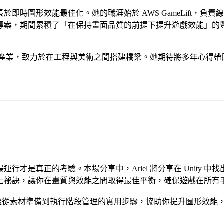
時圖形效能最佳化。她的職涯始於 AWS GameLift，負責線上遊戲後
間累積了「在保持畫面品質的前提下提升遊戲效能」的豐富經驗。自 2
遊戲產業，致力於在工程與美術之間搭建橋梁。她期待將多年心得
是真正的考驗。本場分享中，Ariel 將分享在 Unity 中
化祕訣，讓你在畫質與效能之間取得最佳平衡，確保遊戲在所有
容涵蓋從素材準備到執行階段管理的實用步驟，協助你提升圖形效能