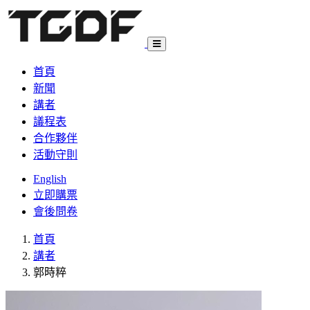
首頁
新聞
講者
議程表
合作夥伴
活動守則
English
立即購票
會後問卷
首頁
講者
郭時粹