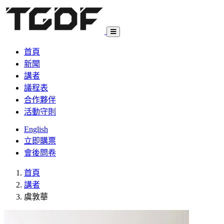
首頁
新聞
講者
議程表
合作夥伴
活動守則
English
立即購票
會後問卷
首頁
講者
虞敦華