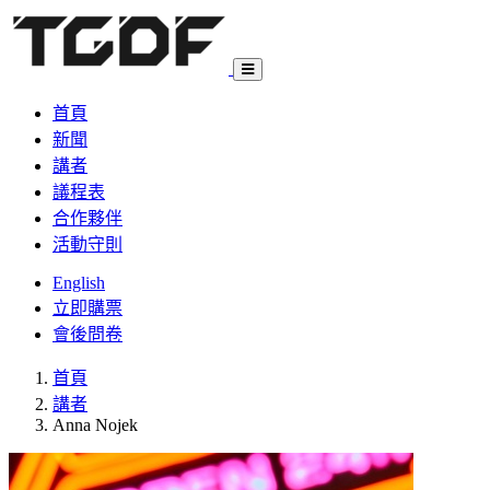
首頁
新聞
講者
議程表
合作夥伴
活動守則
English
立即購票
會後問卷
首頁
講者
Anna Nojek