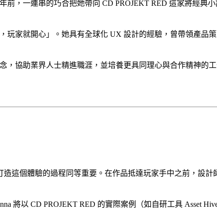
年前，一連串的巧合把她帶向 CD PROJEKT RED 這家將
心，玩家就開心」。她具有全球化 UX 設計的經驗，曾帶領產品
計理念，協助業界人士精進職涯，並培養更具同理心與合作精神的
打造這個體驗的過程同等重要。在作品抵達玩家手中之前，設計
將以 CD PROJEKT RED 的實際案例（如自研工具 Asse